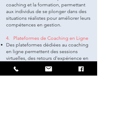
coaching et la formation, permettant
aux individus de se plonger dans des
situations réalistes pour améliorer leurs
compétences en gestion.
4. Plateformes de Coaching en Ligne
Des plateformes dédiées au coaching
en ligne permettent des sessions
virtuelles, des retours d'expérience en
temps réel et la collaboration à
distance.
5. Plateformes de Gestion des
Performances
Des outils de gestion des
performances basés sur le cloud
facilitent le suivi en temps réel, la
rétroaction continue et l'établissement
d'objectifs clairs.